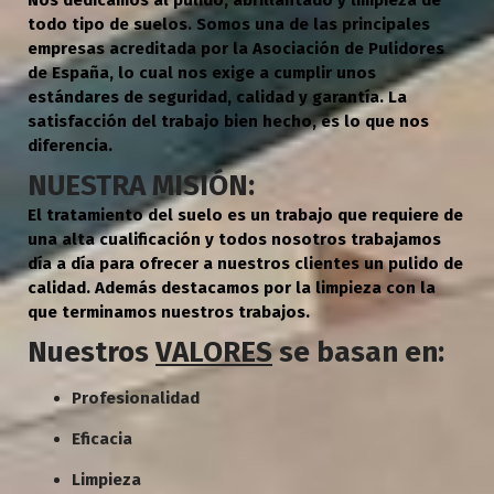
todo tipo de suelos. Somos una de las principales
empresas acreditada por la Asociación de Pulidores
de España, lo cual nos exige a cumplir unos
estándares de seguridad, calidad y garantía. La
satisfacción del trabajo bien hecho, es lo que nos
diferencia.
NUESTRA MISIÓN:
El tratamiento del suelo es un trabajo que requiere de
una alta cualificación y todos nosotros trabajamos
día a día para ofrecer a nuestros clientes un pulido de
calidad. Además destacamos por la limpieza con la
que terminamos nuestros trabajos.
Nuestros
VALORES
se basan en:
Profesionalidad
Eficacia
Limpieza