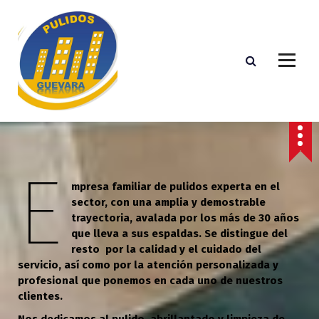
S
a
l
t
a
r
a
l
c
o
n
E
t
mpresa familiar de pulidos experta en el
e
sector, con una amplia y demostrable
n
trayectoria, avalada por los más de 30 años
i
que lleva a sus espaldas. Se distingue del
d
resto por la calidad y el cuidado del
o
servicio, así como por la atención personalizada y
profesional que ponemos en cada uno de nuestros
clientes.
Nos dedicamos al pulido, abrillantado y limpieza de